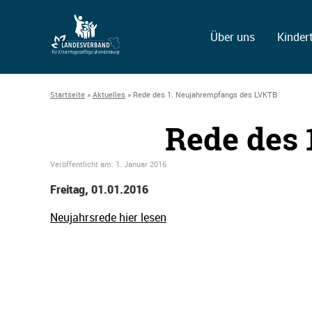
Über uns
Kinder
Startseite
»
Aktuelles
»
Rede des 1. Neujahrempfangs des LVKTB
Rede des
Veröffentlicht am:
1. Januar 2016
Freitag, 01.01.2016
Neujahrsrede hier lesen