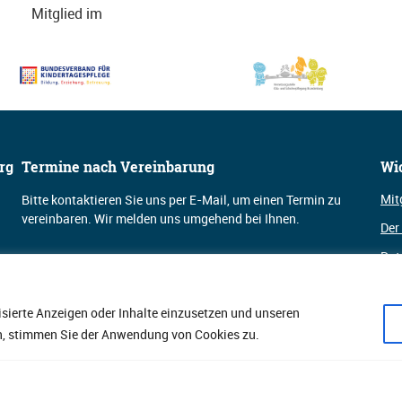
Mitglied im
rg
Termine nach Vereinbarung
Wi
Mit
Bitte kontaktieren Sie uns per E-Mail, um einen Termin zu
vereinbaren. Wir melden uns umgehend bei Ihnen.
Der
Dat
Kontakt
Kon
isierte Anzeigen oder Inhalte einzusetzen und unseren
Imp
ken, stimmen Sie der Anwendung von Cookies zu.
Su
Su