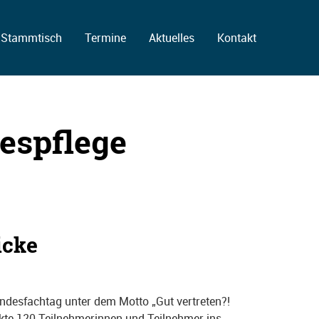
Stammtisch
Termine
Aktuelles
Kontakt
espflege
icke
desfachtag unter dem Motto „Gut vertreten?!
kte 120 Teilnehmerinnen und Teilnehmer ins