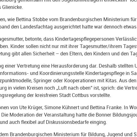
Glienicke.
ben, wie Bettina Stobbe vom Brandenburgischen Ministerium für
erband den Landesfachtag ausgerichtet hatte war dennoch etwas
agesmutter, betonte, dass Kindertagespflegepersonen Verlässlic
en. Kinder sollen nicht nur mit ihrer Tagesmutter/ihrem Tagesv
retung gibt allen Sicherheit – den Eltern, den Kindern und den T
ung einer Vertretung eine Herausforderung dar. Deshalb stellte
nformations- und Koordinierungsstelle Kindertagespflege in S
ützpunktmodelle, Springer oder Kooperationen mit Kitas. Aus 
g in vielen Kreisen noch „Luft nach oben“ ist, sprich: die Vertr
ungsregelung der kreisfreien Stadt Cottbus vorstellte.
onen von Ute Krüger, Simone Kühnert und Bettina Franke. In Wo
ie Moderation der Veranstaltung hatte die Bonner Bildungsjour
d auch flexibel auf Diskussionsbedarfe einging.
, dem Brandenburgischen Ministerium für Bildung, Jugend und 