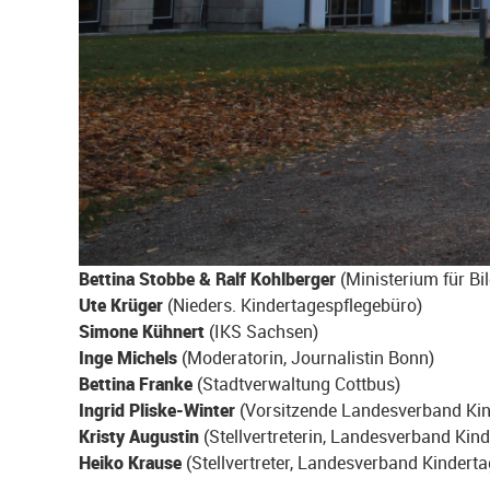
Bettina Stobbe & Ralf Kohlberger
(Ministerium für Bi
Ute Krüger
(Nieders. Kindertagespflegebüro)
Simone Kühnert
(IKS Sachsen)
Inge Michels
(Moderatorin, Journalistin Bonn)
Bettina Franke
(Stadtverwaltung Cottbus)
Ingrid Pliske-Winter
(Vorsitzende Landesverband Kin
Kristy Augustin
(Stellvertreterin, Landesverband Kin
Heiko Krause
(Stellvertreter, Landesverband Kindert