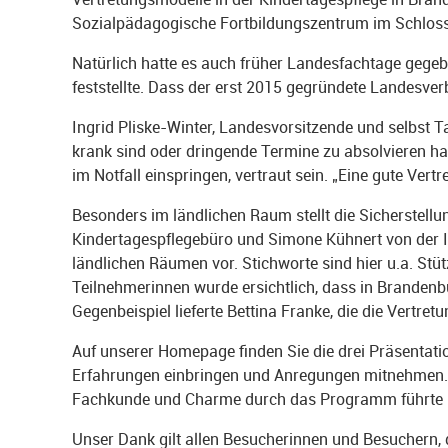
Sozialpädagogische Fortbildungszentrum im Schloss 
Natürlich hatte es auch früher Landesfachtage gege
feststellte. Dass der erst 2015 gegründete Landesv
Ingrid Pliske-Winter, Landesvorsitzende und selbst T
krank sind oder dringende Termine zu absolvieren hab
im Notfall einspringen, vertraut sein. „Eine gute Vert
Besonders im ländlichen Raum stellt die Sicherstell
Kindertagespflegebüro und Simone Kühnert von der I
ländlichen Räumen vor. Stichworte sind hier u.a. St
Teilnehmerinnen wurde ersichtlich, dass in Brandenbur
Gegenbeispiel lieferte Bettina Franke, die die Vertret
Auf unserer Homepage finden Sie die drei Präsentati
Erfahrungen einbringen und Anregungen mitnehmen. D
Fachkunde und Charme durch das Programm führte un
Unser Dank gilt allen Besucherinnen und Besuchern