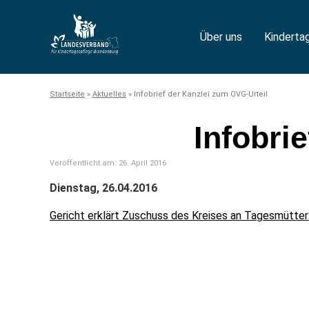
Über uns
Kinderta
Startseite
»
Aktuelles
»
Infobrief der Kanzlei zum OVG-Urteil
Infobri
Veröffentlicht am:
26. April 2016
Dienstag, 26.04.2016
Gericht erklärt Zuschuss des Kreises an Tagesmütter 