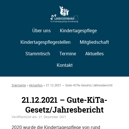
Über uns
Kindertagespflege
Kindertagespflegestellen
Mitgliedschaft
Stammtisch
Termine
Aktuelles
Kontakt
Startseite
»
Aktuelles
»
21.12.2021 – Gute-KiTa-Gesetz/Jahresbericht
21.12.2021 – Gute-KiTa-
Gesetz/Jahresbericht
Veröffentlicht am:
21. Dezember 2021
2020 wurde die Kindertagespflege von rund