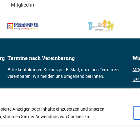
Mitglied im
rg
Termine nach Vereinbarung
Wi
Mit
Bitte kontaktieren Sie uns per E-Mail, um einen Termin zu
vereinbaren. Wir melden uns umgehend bei Ihnen.
Der
Dat
Kontakt
Kon
isierte Anzeigen oder Inhalte einzusetzen und unseren
Imp
ken, stimmen Sie der Anwendung von Cookies zu.
Su
Su