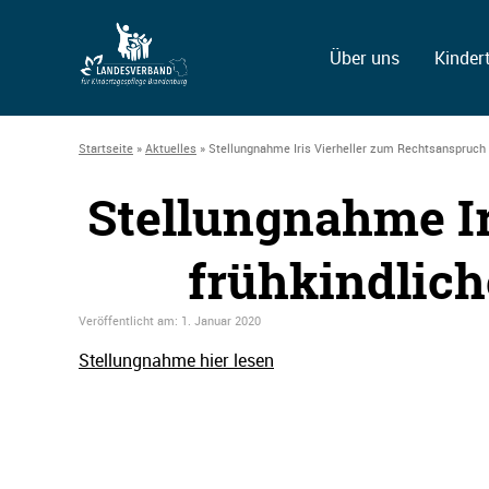
Über uns
Kinder
Startseite
»
Aktuelles
»
Stellungnahme Iris Vierheller zum Rechtsanspruch 
Stellungnahme Ir
frühkindlich
Veröffentlicht am:
1. Januar 2020
Stellungnahme hier lesen